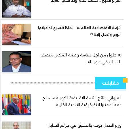
الفراغ الكبير …محمد غلام ولد الحاج الشيخ
الأزمة الاقتصادية العالمية… لماذا تتسارع تداعياتها
اليوم وتصل إلينا !؟
10 حلول من أجل سياسة وطنية لتمكين منصف
للشباب في موريتانيا
مقابلات
الغزواني: نتائج القمة الافريقية الكورية ستمنح
دفعا معتبرا لتنفيذ رؤية التنمية القارية
وزير العدل يوجه بالتحقيق في جرائم التحايل