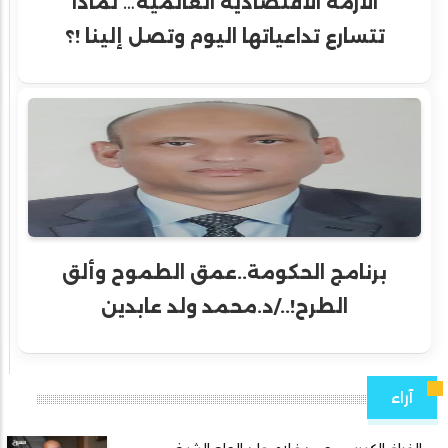
الأزمة الاقتصادية العالمية… لماذا
تتسارع تداعياتها اليوم وتصل إلينا !؟
برنامج الحكومة..عمق الطموح وألق
الطرح!../د.محمد ولد عابدين
آراء