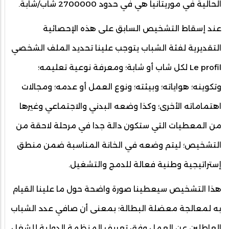
الحالية في موريتانيا هي في حدود 2700000 شاب/شابة.
عند إسقاط التشخيص السابق على هذه الإحصائية
التقديرية لفئة الشباب يتوجب علينا تحديد الملف الشخصي
Le profil لكل شاب أو شابة؛ ومعرفة نوعية تعليمه؛
وتكوينه؛ هواياته؛ وبيئته؛ ونوع العمل أو عدمه؛ ومجالات
اهتماماته الأخرى؛ وكذا وضعه البدني والاجتماعي وغيرها
من المعطيات التي ستكون دالة جدا في مرحلة لاحقة من
التشخيص؛ ليتم وضعه في الخانة المناسبة ضمن منطق
إستراتيجية وطنية فعالة للدمج والتشغيل.
هذا التشخيص سيعطينا صورة واضحة حول ما علينا القيام
به لمعالجة معضلة البطالة؛ بمعنى أن صافي عدد الشباب
العاطلين عن العمل وفق تعريف المنظمة الدولية للشغل