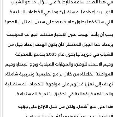
في هذا الصدد؛ سأعمد للإجابة على سؤال: ما هو الشباب
الذي نريد إعداده للمستقبل؟؛ وما هي الخطوات السليمة
التي سنتخذها بحلول عام 2029؛ على سبيل المثال لا الحصر؟
يجب أن يأخذ الهدف بعين الاعتبار مختلف الجوانب المرتبطة
بإعداد هذا الجيل المنتظر؛ كأن يكون الهدف إعداد جيل من
الشباب في موريتانيا بحول عام 2035 يتمتع بالمعرفة؛
وقيم الانتماء للوطن؛ والمهارات القيادية وروح الابتكار؛ وقيم
المواطنة الفاعلة؛ من خلال برامج تعليمية وتدريبية شاملة؛
تهدف إلى تعزيز قدرتهم على مواجهة التحديات المستقبلية
والمساهمة بفعالية في تحقيق التنمية المستدامة.
هذا على نحو أشمل، ولكن من خلال التركيز على جزئية
التشغيل يجب صياغة هدف أكثر براغماتية بناء على