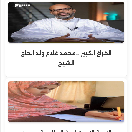
الفراغ الكبير …محمد غلام ولد الحاج
الشيخ