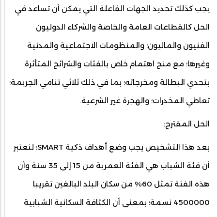
يجب كذلك تحديد الجهات الفاعلة التي يمكن أن تساعد في
الحل كالقطاعات العامة والخاصة والشركاء الدوليون
الفنيون والماليون؛ والمنظومات الاجتماعية والمدنية
وغيرها؛ مع منح اهتمام خاص بالفئات والشرائح المتأثرة
بتحدي البطالة ومخرجاته؛ بما في ذلك ثلاثي تنامي الجريمة؛
تعاطي المخدرات؛ والهجرة غير الشرعية.
الحل المقترح:
بعد هذا التشخيص يجب وضع أهداف ذكية SMART؛ لنعتبر
أن فئة الشباب هي الفئة العمرية من 15 إلى 35 سنة وأن
هذه الفئة تمثل 60% من سكان البلد البالغين تقريبا
4500000 نسمة؛ بمعنى أن الكثافة السكانية الشبابية